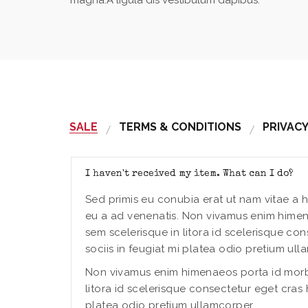
magna.A ligula dis vestibulum dapibus.
SALE
TERMS & CONDITIONS
PRIVACY
I haven't received my item. What can I do?
Sed primis eu conubia erat ut nam vitae a h
eu a ad venenatis. Non vivamus enim himen
sem scelerisque in litora id scelerisque co
sociis in feugiat mi platea odio pretium ull
Non vivamus enim himenaeos porta id morbi
litora id scelerisque consectetur eget cras 
platea odio pretium ullamcorper.