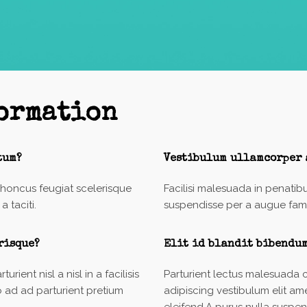
formation
tum?
Vestibulum ullamcorper 
 rhoncus feugiat scelerisque
Facilisi malesuada in penatib
 taciti.
suspendisse per a augue fa
risque?
Elit id blandit bibendu
ient nisl a nisl in a facilisis
Parturient lectus malesuada 
o ad ad parturient pretium
adipiscing vestibulum elit amet