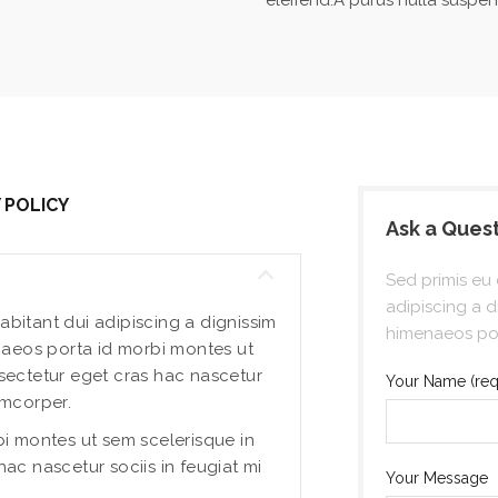
eleifend.A purus nulla suspen
 POLICY
Ask a Ques
Sed primis eu 
adipiscing a 
abitant dui adipiscing a dignissim
himenaeos por
aeos porta id morbi montes ut
nsectetur eget cras hac nascetur
Your Name (req
amcorper.
 montes ut sem scelerisque in
hac nascetur sociis in feugiat mi
Your Message